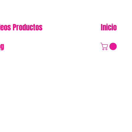
deos Productos
Inicio
og