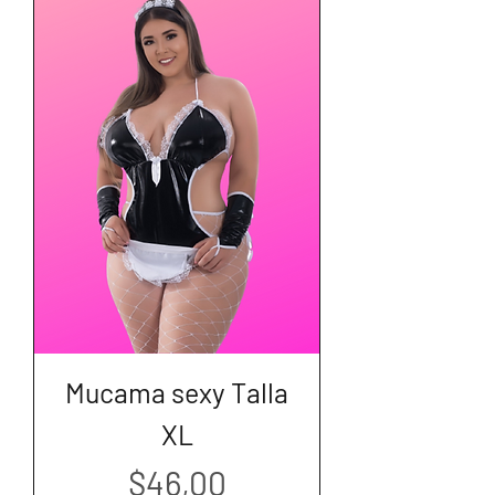
Mucama sexy Talla
XL
Precio
$46,00