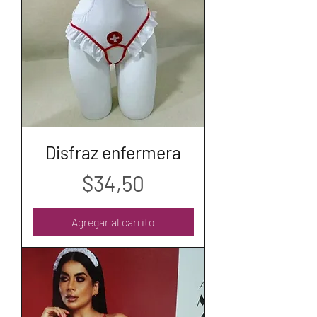
Disfraz enfermera
Precio
$34,50
Agregar al carrito