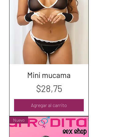
Mini mucama
Precio
$28,75
Agregar al carrito
Nuevo