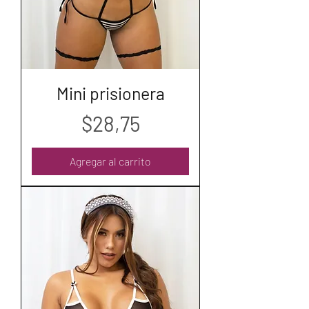
Mini prisionera
Precio
$28,75
Agregar al carrito