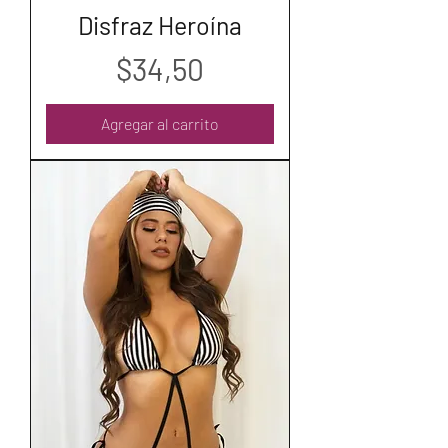
Disfraz Heroína
Precio
$34,50
Agregar al carrito