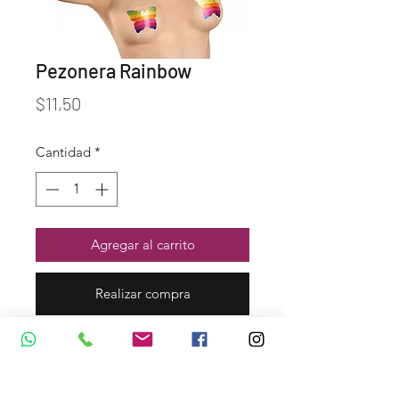
Pezonera Rainbow
Precio
$11,50
Cantidad
*
Agregar al carrito
Realizar compra
Dirección y Contáctos